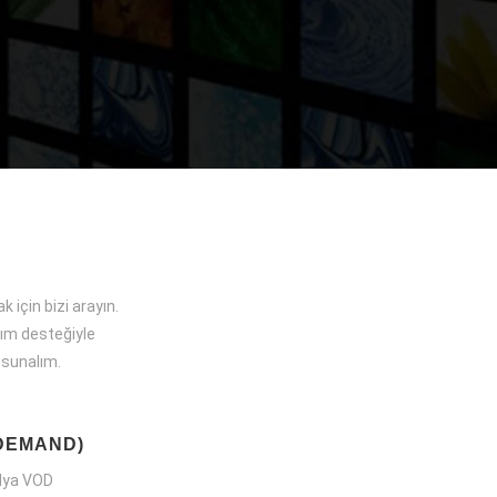
k için bizi arayın.
lım desteğiyle
 sunalım.
 DEMAND)
edya VOD