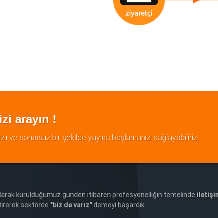
zi arayın !
lı ve sorunsuz bir şekilde yayına başlamanızı sağlayabiliriz.
arak kurulduğumuz günden itibaren profesyonelliğin temelinde
iletişi
iştirerek sektörde
"biz de varız"
demeyi başardık.