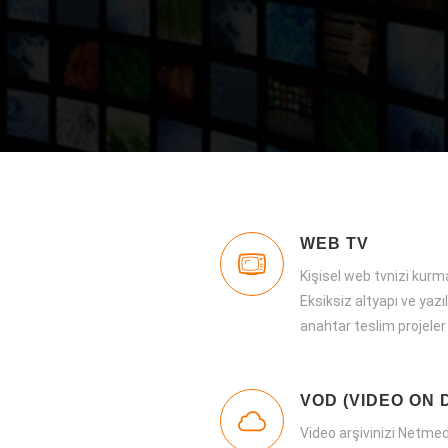
WEB TV
Kişisel web tvnizi kurma
Eksiksiz altyapı ve yazı
anahtar teslim projeler
VOD (VIDEO ON
Video arşivinizi Netm