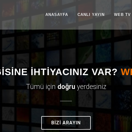
ANASAYFA
CANLI YAYIN
WEB TV
İSİNE İHTİYACINIZ VAR?
W
Tümü için
doğru
yerdesiniz
BİZİ ARAYIN