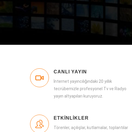
CANLI YAYIN
İnternet yayıncılığındaki 20 yıllık
tecrübemizle profesyonel Tv ve Radyo
yayın altyapıları kuruyoruz.
ETKİNLİKLER
Törenler, açılışlar, kutlamalar, toplantılar