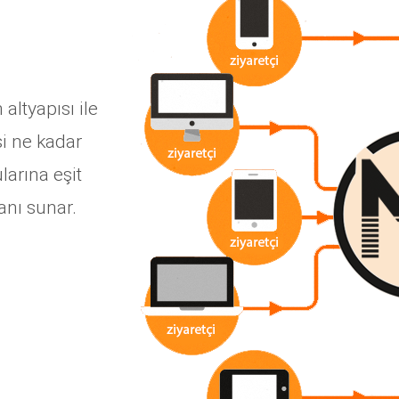
ltyapısı ile
si ne kadar
arına eşit
kanı sunar.