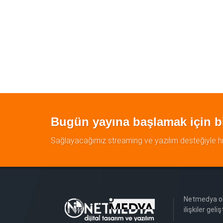
Bugün yayına başlamak için bi
Sağlayacağımız streaming ve yazılım desteğiyle hız
Netmedya ol
ilişkiler gel